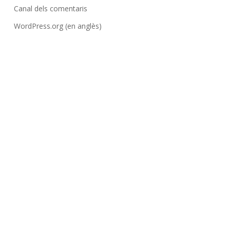
Canal dels comentaris
WordPress.org (en anglès)
Contacte i adhesió
pavirullaes@gmail.com