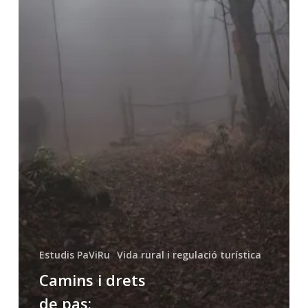
i
convivència
Estudis PaViRu
Vida rural i regulació turística
Camins i drets
de pas: